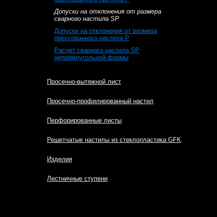
Допуски на отклонения от размера
сварного настила SP
Допуски на отклонения от размера
прессованного настила P
Расчет сварного настила SP
непрямоугольной формы
Просечно-вытяжной лист
Просечно-профилированный настил
Перфорированные листы
Решетчатые настилы из стеклопластика GFK
Изделия
Лестничные ступени