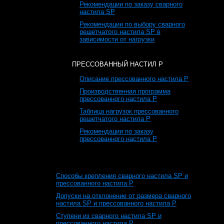
Рекомендации по заказу сварного
настила SP
Рекомендации по выбору сварного
решетчатого настила SP в
зависимости от нагрузки
ПРЕССОВАННЫЙ НАСТИЛ P
Описание прессованного настила Р
Производственная программа
прессованного настила Р
Таблица нагрузок прессованного
решетчатого настила Р
Рекомендации по заказу
прессованного настила Р
Способы крепления сварного настила SP и
прессованного настила Р
Допуски на отклонение от размера сварного
настила SP и прессованного настила Р
Ступени из сварного настила SP и
прессованного настила Р