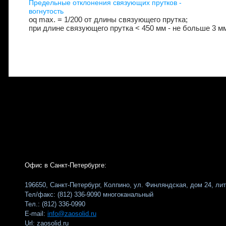
Предельные отклонения связующих прутков -
вогнутость
oq max. = 1/200 от длины связующего прутка;
при длине связующего прутка < 450 мм - не больше 3 м
Офис в Санкт-Петербурге:
196650, Санкт-Петербург, Колпино, ул. Финляндская, дом 24, ли
Тел/факс: (812) 336-9090 многоканальный
Тел.: (812) 336-0990
E-mail:
info@zaosolid.ru
Url: zaosolid.ru