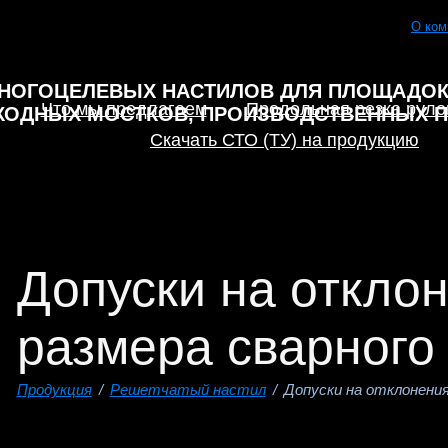
О ком
Что мы предлагаем
Продольная резка руло
Cкачать СТО (ТУ) на продукцию
Допуски на отклон
размера сварного
Продукция
/
Решетчатый настил
/
Допуски на отклонени