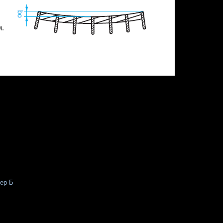
м.
тер Б