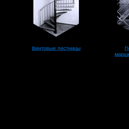
Винтовые лестницы
П
марш